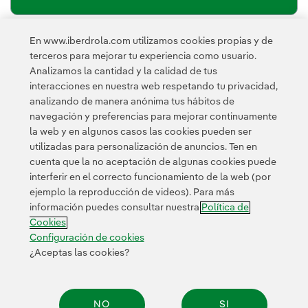
En www.iberdrola.com utilizamos cookies propias y de
política de privacidad de la
He leído y acepto la
terceros para mejorar tu experiencia como usuario.
Newsletter
Enlace externo, se abre en ventana nueva.
Analizamos la cantidad y la calidad de tus
Esta página está protegida por reCAPTCHA y se aplican la
interacciones en nuestra web respetando tu privacidad,
Política de privacidad
Términos de servicio
y los
de Googl
analizando de manera anónima tus hábitos de
navegación y preferencias para mejorar continuamente
la web y en algunos casos las cookies pueden ser
utilizadas para personalización de anuncios. Ten en
cuenta que la no aceptación de algunas cookies puede
interferir en el correcto funcionamiento de la web (por
ejemplo la reproducción de videos). Para más
Contacta
Clientes
Política de Privacidad
Información legal
información puedes consultar nuestra
Política de
Transparencia en el uso de la IA
Política de cookies
Cookies
Configuración de cookies
Accesibilidad
Canal de denuncias
Configuración de cookies
¿Aceptas las cookies?
© 2026 Iberdrola, S.A. Reservados todos los derechos.
NO
SI