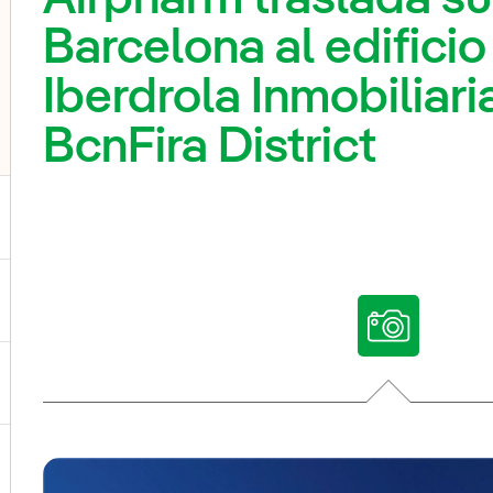
Barcelona al edificio
Iberdrola Inmobiliari
BcnFira District
ggle submenu for Our voices
ggle submenu for Multimedia
ggle submenu for Social Media