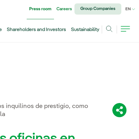
Group Companies
Press room
Careers
CU
EN
e
Shareholders and Investors
Sustainability
Search
s inquilinos de prestigio, como
Share:
la
s oficinas en