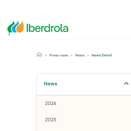
Press room
News
News Detail
Toggle submenu for News
News
2026
2025