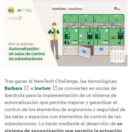
Tras ganar el NewTech Challenge, las tecnológicas
Barbara
Enlace externo, se abre en ventana nueva.
e
Inetum
Enlace externo, se abre en vent
se convierten en socias de
Iberdrola para la implementación de un sistema de
automatización que permita mejorar y garantizar el
control de los elementos de ergonomía y seguridad de
las salas y espacios con elementos de control de las
subestaciones. Lo harán mediante el desarrollo de
un
sistema de sensorización que permita la actuación