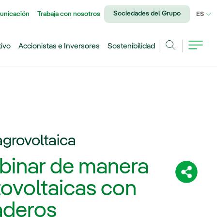
Sociedades del Grupo
unicación
Trabaja con nosotros
IDI
ES
tivo
Accionistas e Inversores
Sostenibilidad
Buscar
grovoltaica
binar de manera
Comparti
tovoltaicas con
aderos