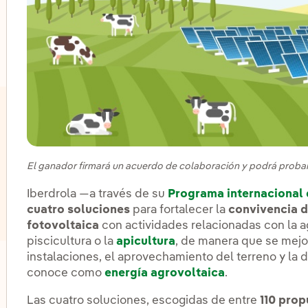
lternar el submenú para Innovación en nuestros negocio
El ganador firmará un acuerdo de colaboración y podrá probar
Iberdrola —a través de su
Programa internacional
cuatro soluciones
para fortalecer la
convivencia d
fotovoltaica
con actividades relacionadas con la agri
piscicultura o la
apicultura
, de manera que se mejor
instalaciones, el aprovechamiento del terreno y la d
lternar el submenú para Centros de innovación
conoce como
energía agrovoltaica
.
Las cuatro soluciones, escogidas de entre
110 prop