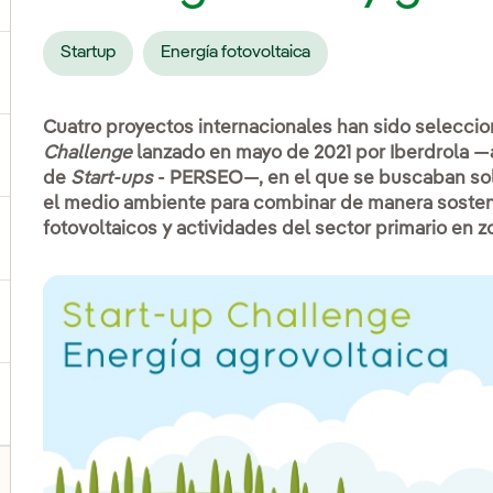
Startup
Energía fotovoltaica
ernar el submenú para Productos y servicios
Cuatro proyectos internacionales han sido selecc
Challenge
lanzado en mayo de 2021 por Iberdrola —a
ternar el submenú para Dónde estamos
de
Start-ups
- PERSEO—, en el que se buscaban sol
el medio ambiente para combinar de manera sosten
fotovoltaicos y actividades del sector primario en z
ernar el submenú para Plan Estratégico
ernar el submenú para Nuestro sector