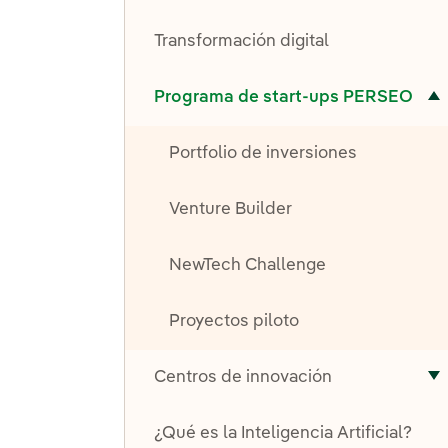
A
Transformación digital
ternar el submenú para Programa de start-ups PERSEO
Programa de start-ups PERSEO
Portfolio de inversiones
Venture Builder
NewTech Challenge
Proyectos piloto
Centros de innovación
A
¿Qué es la Inteligencia Artificial?