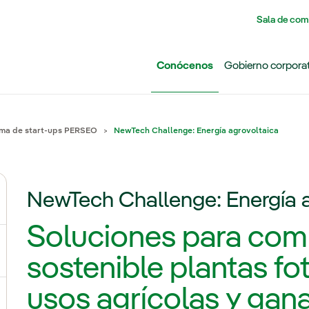
Pasar al contenido principal
Sala de com
Conócenos
Gobierno corpora
ma de start-ups PERSEO
NewTech Challenge: Energía agrovoltaica
NewTech Challenge: Energía a
ernar el submenú para Grupo Iberdrola
Soluciones para com
ternar el submenú para Redes
sostenible plantas fo
usos agrícolas y gan
ternar el submenú para Generación