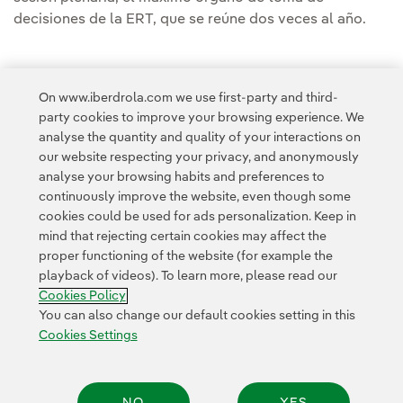
decisiones de la ERT, que se reúne dos veces al año.
On www.iberdrola.com we use first-party and third-
party cookies to improve your browsing experience. We
Access to legal information
analyse the quantity and quality of your interactions on
our website respecting your privacy, and anonymously
analyse your browsing habits and preferences to
continuously improve the website, even though some
cookies could be used for ads personalization. Keep in
mind that rejecting certain cookies may affect the
Contact
Customers
Privacy Policy
Legal Information
Cookie policy
proper functioning of the website (for example the
playback of videos). To learn more, please read our
Cookies Settings
Accesibility
Whistle-blower channel
Cookies Policy
You can also change our default cookies setting in this
Cookies Settings
© 2026 Iberdrola, S.A. All rights reserved.