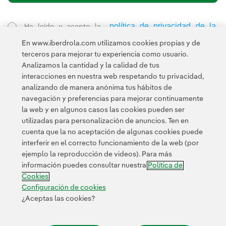
política de privacidad de la
He leído y acepto la
Newsletter
Enlace externo, se abre en ventana nueva.
En www.iberdrola.com utilizamos cookies propias y de
Esta página está protegida por reCAPTCHA y se aplican la
terceros para mejorar tu experiencia como usuario.
Política de privacidad
Términos de servicio
y los
de Googl
Analizamos la cantidad y la calidad de tus
interacciones en nuestra web respetando tu privacidad,
analizando de manera anónima tus hábitos de
navegación y preferencias para mejorar continuamente
la web y en algunos casos las cookies pueden ser
utilizadas para personalización de anuncios. Ten en
cuenta que la no aceptación de algunas cookies puede
Contacta
Clientes
Política de Privacidad
Información legal
interferir en el correcto funcionamiento de la web (por
Transparencia en el uso de la IA
Política de cookies
ejemplo la reproducción de videos). Para más
información puedes consultar nuestra
Política de
Configuración de cookies
Accesibilidad
Canal de denuncias
Cookies
Configuración de cookies
¿Aceptas las cookies?
© 2026 Iberdrola, S.A. Reservados todos los derechos.