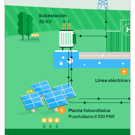
Subestación
30 KV
Línea eléctrica s
Planta fotovoltaica
Puertollano II 100 MW