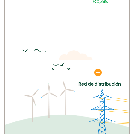
tCO
/año
2
Red de distribución