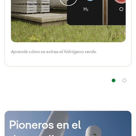
Aprende cómo se extrae el hidrógeno verde.
Nav
Pioneros en el