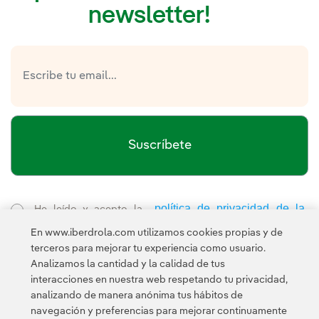
newsletter!
Suscríbete
política de privacidad de la
He leído y acepto la
Newsletter
Enlace externo, se abre en ventana nueva.
En www.iberdrola.com utilizamos cookies propias y de
Esta página está protegida por reCAPTCHA y se aplican la
terceros para mejorar tu experiencia como usuario.
Política de privacidad
Términos de servicio
y los
de Googl
Analizamos la cantidad y la calidad de tus
interacciones en nuestra web respetando tu privacidad,
analizando de manera anónima tus hábitos de
navegación y preferencias para mejorar continuamente