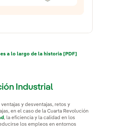
 a lo largo de la historia [PDF]
Enlace externo, se ab
ión Industrial
 ventajas y desventajas, retos y
jas, en el caso de la Cuarta Revolución
ad
, la eficiencia y la calidad en los
 reducirse los empleos en entornos