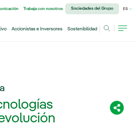
Sociedades del Grupo
unicación
Trabaja con nosotros
IDI
ES
tivo
Accionistas e Inversores
Sostenibilidad
Buscar
ca
ecnologías
Comparti
evolución