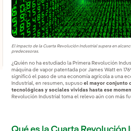
lternar el submenú para Innovación en nuestros negocio
lternar el submenú para Programa de start-ups PERSEO
El impacto de la Cuarta Revolución Industrial supera en alcanc
lternar el submenú para Centros de innovación
predecesoras.
¿Quién no ha estudiado la Primera Revolución Industr
máquina de vapor patentada por James Watt en 1769
significó el paso de una economía agrícola a una ec
Industrial, en resumen, supuso
el mayor conjunto 
tecnológicas y sociales vividas hasta ese momen
Revolución Industrial toma el relevo aún con más fu
Qué es la Cuarta Revolución I