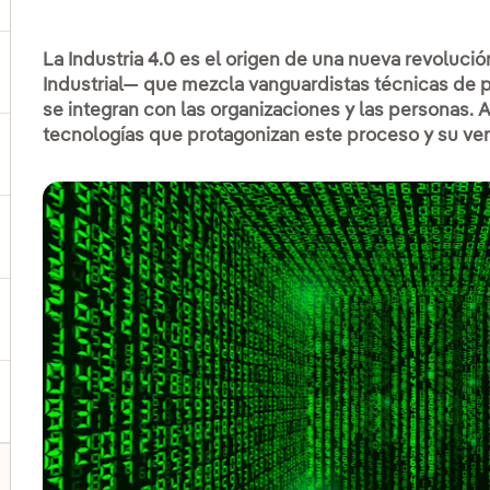
La Industria 4.0 es el origen de una nueva revoluc
ernar el submenú para Productos y servicios
Industrial— que mezcla vanguardistas técnicas de 
se integran con las organizaciones y las personas. 
tecnologías que protagonizan este proceso y su ver
ternar el submenú para Dónde estamos
ernar el submenú para Plan Estratégico
ernar el submenú para Nuestro sector