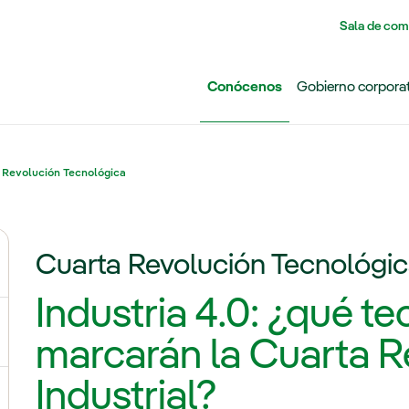
Pasar al contenido principal
Sala de com
Conócenos
Gobierno corpora
 Revolución Tecnológica
Cuarta Revolución Tecnológi
ernar el submenú para Grupo Iberdrola
Industria 4.0: ¿qué t
ternar el submenú para Redes
marcarán la Cuarta R
Industrial?
ternar el submenú para Generación