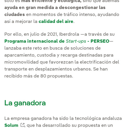
solo es
más eficiente y ecológica,
sino que además
ayuda en gran medida a descongestionar las
ciudades
en momentos de tráfico intenso, ayudando
así a mejorar la
calidad del aire
.
Por ello, en julio de 2021, Iberdrola —a través de su
Programa internacional de
Start-ups
- PERSEO
—
lanzaba este reto en busca de soluciones de
aparcamiento, custodia y recarga destinadas para
micromovilidad que favorezcan la electrificación del
transporte en desplazamientos urbanos. Se han
recibido más de 80 propuestas.
La ganadora
La empresa ganadora ha sido la tecnológica andaluza
Solum
Enlace externo, se abre en ventana nueva.
, que ha desarrollado su propuesta en un