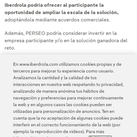
Iberdrola podría ofrecer al participante la
oportunidad de ampliar la escala de la solución,
adoptándola mediante acuerdos comerciales.
Además, PERSEO podría considerar invertir en la
empresa participante y/o en la solución ganadora del
reto.
El plazo de inscripción fue entre el 5 de julio y el 31 de
En www.iberdrola.com utilizamos cookies propias y de
julio de 2021. El ganador fue anunciado en septiembre
terceros para mejorar tu experiencia como usuario.
de 2021.
Analizamos la cantidad y la calidad de tus
interacciones en nuestra web respetando tu privacidad,
analizando de manera anónima tus hábitos de
navegación y preferencias para mejorar continuamente
la web y en algunos casos las cookies pueden ser
utilizadas para personalización de anuncios. Ten en
cuenta que la no aceptación de algunas cookies puede
Contacta
Clientes
Política de Privacidad
Información legal
interferir en el correcto funcionamiento de la web (por
Política de cookies
Configuración de cookies
Accesibilidad
ejemplo la reproducción de videos). Para más