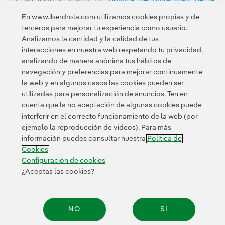
He leído y acepto la
Newsletter
Enlace externo, se abre en ventana nueva.
En www.iberdrola.com utilizamos cookies propias y de
Esta página está protegida por reCAPTCHA y se aplican la
terceros para mejorar tu experiencia como usuario.
Política de privacidad
Términos de servicio
y los
de Googl
Analizamos la cantidad y la calidad de tus
interacciones en nuestra web respetando tu privacidad,
analizando de manera anónima tus hábitos de
navegación y preferencias para mejorar continuamente
la web y en algunos casos las cookies pueden ser
utilizadas para personalización de anuncios. Ten en
cuenta que la no aceptación de algunas cookies puede
Contacta
Clientes
Política de Privacidad
Información legal
interferir en el correcto funcionamiento de la web (por
Transparencia en el uso de la IA
Política de cookies
ejemplo la reproducción de videos). Para más
información puedes consultar nuestra
Política de
Configuración de cookies
Accesibilidad
Canal de denuncias
Cookies
Configuración de cookies
¿Aceptas las cookies?
© 2026 Iberdrola, S.A. Reservados todos los derechos.
NO
SI