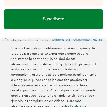
Suscríbete
política de privacidad de la
He leído y acepto la
Newsletter
Enlace externo, se abre en ventana nueva.
En www.iberdrola.com utilizamos cookies propias y de
Esta página está protegida por reCAPTCHA y se aplican la
terceros para mejorar tu experiencia como usuario.
Política de privacidad
Términos de servicio
y los
de Googl
Analizamos la cantidad y la calidad de tus
interacciones en nuestra web respetando tu privacidad,
analizando de manera anónima tus hábitos de
navegación y preferencias para mejorar continuamente
la web y en algunos casos las cookies pueden ser
utilizadas para personalización de anuncios. Ten en
cuenta que la no aceptación de algunas cookies puede
Contacta
Clientes
Política de Privacidad
Información legal
interferir en el correcto funcionamiento de la web (por
Transparencia en el uso de la IA
Política de cookies
ejemplo la reproducción de videos). Para más
información puedes consultar nuestra
Política de
Configuración de cookies
Accesibilidad
Canal de denuncias