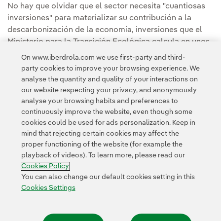
No hay que olvidar que el sector necesita "cuantiosas
inversiones" para materializar su contribución a la
descarbonización de la economía, inversiones que el
Ministerio para la Transición Ecológica calcula en unos
200.000 millones de euros, si se quieren alcanzar "los
On www.iberdrola.com we use first-party and third-
objetivos medioambientales" fijados.
party cookies to improve your browsing experience. We
analyse the quantity and quality of your interactions on
our website respecting your privacy, and anonymously
analyse your browsing habits and preferences to
continuously improve the website, even though some
cookies could be used for ads personalization. Keep in
mind that rejecting certain cookies may affect the
Contact
Customers
Privacy Policy
Legal Information
Cookie policy
proper functioning of the website (for example the
playback of videos). To learn more, please read our
Cookies Settings
Accesibility
Whistle-blower channel
Cookies Policy
You can also change our default cookies setting in this
Cookies Settings
© 2026 Iberdrola, S.A. All rights reserved.