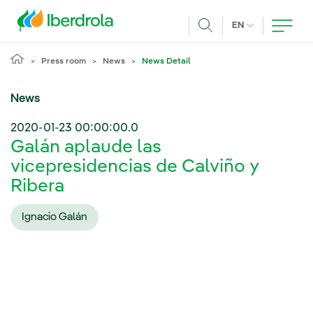
Skip to main content
CURRENT LANG
EN
Search
Press room
News
News Detail
News
2020-01-23 00:00:00.0
Galán aplaude las
vicepresidencias de Calviño y
Ribera
Ignacio Galán