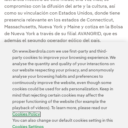
compromiso con la difusión del arte y la cultura, así
como su vinculación con Estados Unidos, donde tiene
presencia relevante en los estados de Connecticut,
Massachusetts, Nueva York y Maine y cotiza en la Bolsa
de Nueva York a través de su filial AVANGRID, que es
además el segundo operador eólico del país.
On www.iberdrola.com we use first-party and third-
party cookies to improve your browsing experience. We
analyse the quantity and quality of your interactions on
our website respecting your privacy, and anonymously
analyse your browsing habits and preferences to
continuously improve the website, even though some
cookies could be used for ads personalization. Keep in
Contact
Customers
Privacy Policy
Legal Information
mind that rejecting certain cookies may affect the
Transparency in the use of AI
Cookie policy
Cookies Settings
proper functioning of the website (for example the
playback of videos). To learn more, please read our
Accesibility
Whistle-blower channel
Cookies Policy
You can also change our default cookies setting in this
Cookies Settings
© 2026 Iberdrola, S.A. All rights reserved.