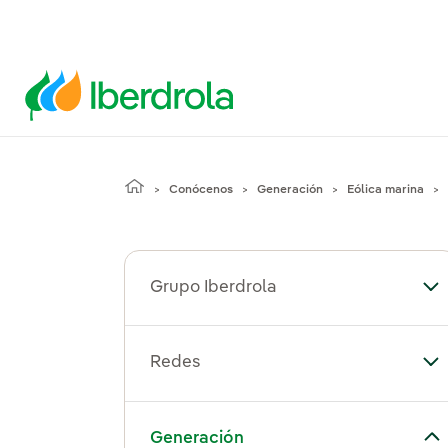
Conócenos
Generación
Eólica marina
Grupo Iberdrola
Alt
Redes
Al
Alternar el submenú para Generación
Generación