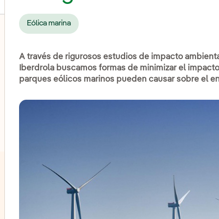
Eólica marina
A través de rigurosos estudios de impacto ambienta
lternar el submenú para Eólica terrestre
Iberdrola buscamos formas de minimizar el impacto
parques eólicos marinos pueden causar sobre el ent
lternar el submenú para Energía hidroeléctrica
lternar el submenú para Energía solar fotovoltaica