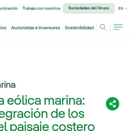
Sociedades del Grupo
unicación
Trabaja con nosotros
IDI
ES
tivo
Accionistas e Inversores
Sostenibilidad
Buscar
rina
a eólica marina:
Comparti
egración de los
l paisaje costero