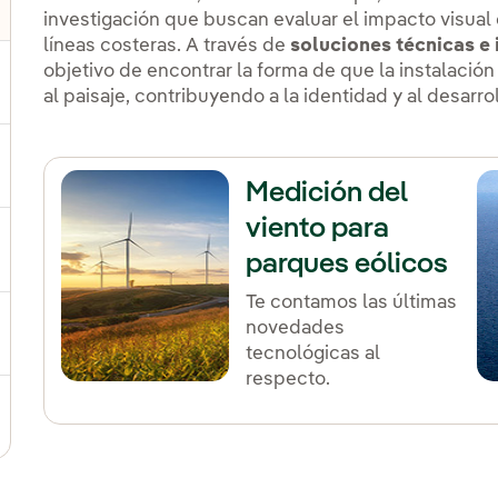
investigación que buscan evaluar el impacto visual 
lternar el submenú para Otras tecnologías
líneas costeras. A través de
soluciones técnicas e
objetivo de encontrar la forma de que la instalació
ernar el submenú para Productos y servicios
al paisaje, contribuyendo a la identidad y al desarrol
ternar el submenú para Dónde estamos
Medición del
viento para
ernar el submenú para Plan Estratégico
parques eólicos
Te contamos las últimas
novedades
ernar el submenú para Nuestro sector
tecnológicas al
respecto.
ternar el submenú para Modelo de innovación