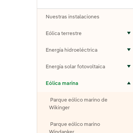
Nuestras instalaciones
Eólica terrestre
A
Energía hidroeléctrica
A
Energía solar fotovoltaica
A
Alternar el submenú para Eólica marina
Eólica marina
Parque eólico marino de
Wikinger
Parque eólico marino
Windanker