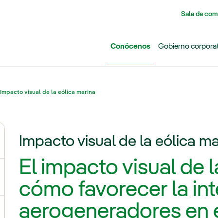
Pasar al contenido principal
Sala de com
Conócenos
Gobierno corpora
Impacto visual de la eólica marina
Impacto visual de la eólica ma
ernar el submenú para Grupo Iberdrola
El impacto visual de l
ternar el submenú para Redes
cómo favorecer la int
aerogeneradores en e