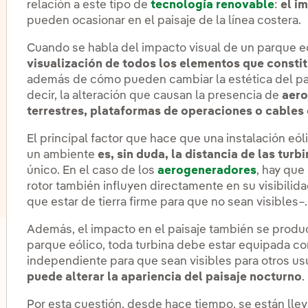
relación a este tipo de
tecnología renovable
:
el i
pueden ocasionar en el paisaje de la línea costera.
Cuando se habla del impacto visual de un parque eó
visualización de todos los elementos que constit
además de cómo pueden cambiar la estética del pai
decir, la alteración que causan la presencia de
aero
terrestres, plataformas de operaciones o cables 
El principal factor que hace que una instalación eó
un ambiente
es, sin duda, la distancia de las turb
único. En el caso de los
aerogeneradores
, hay que
rotor también influyen directamente en su visibili
que estar de tierra firme para que no sean visibles–.
Además, el impacto en el paisaje también se produ
parque eólico, toda turbina debe estar equipada co
lternar el submenú para Almacenamiento de energía
independiente para que sean visibles para otros us
puede alterar la apariencia del paisaje nocturno
.
Por esta cuestión, desde hace tiempo, se están lle