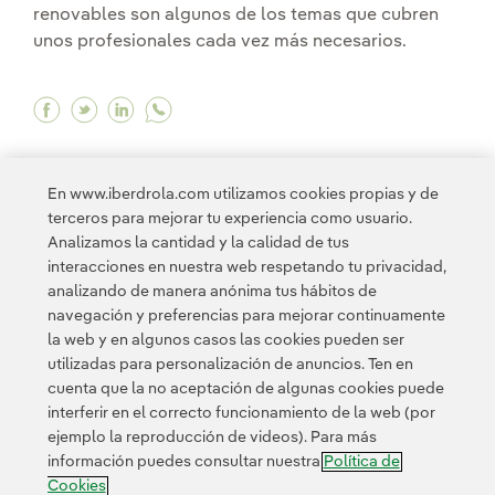
renovables son algunos de los temas que cubren
unos profesionales cada vez más necesarios.
Facebook El periodismo ambiental: la mejor fo
Twitter El periodismo ambiental: la mejor 
Linkedin El periodismo ambiental: la m
En www.iberdrola.com utilizamos cookies propias y de
terceros para mejorar tu experiencia como usuario.
Analizamos la cantidad y la calidad de tus
interacciones en nuestra web respetando tu privacidad,
<
1
...
5
6
7
8
>
analizando de manera anónima tus hábitos de
navegación y preferencias para mejorar continuamente
la web y en algunos casos las cookies pueden ser
utilizadas para personalización de anuncios. Ten en
cuenta que la no aceptación de algunas cookies puede
interferir en el correcto funcionamiento de la web (por
ejemplo la reproducción de videos). Para más
Contacta
Clientes
Política de Privacidad
Información legal
información puedes consultar nuestra
Política de
Transparencia en el uso de la IA
Política de cookies
Cookies