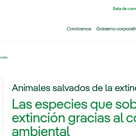
Pasar al contenido principal
Sala de com
Conócenos
Gobierno corporati
nción
Animales salvados de la extin
ternar el submenú para Cambio climático
Las especies que sobr
ernar el submenú para Biodiversidad
extinción gracias al
ambiental