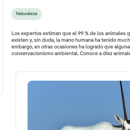
Naturaleza
ternar el submenú para Compromiso social
Los expertos estiman que el 99 % de los animales q
existen y, sin duda, la mano humana ha tenido much
ernar el submenú para Cadena de valor sostenible
embargo, en otras ocasiones ha logrado que alguna
conservacionismo ambiental. Conoce a diez animales
ernar el submenú para Gestión de sostenibilidad