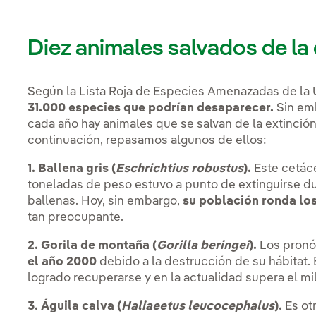
Diez animales salvados de la 
Según la Lista Roja de Especies Amenazadas de la
31.000 especies que podrían desaparecer.
Sin emb
cada año hay animales que se salvan de la extinció
continuación, repasamos algunos de ellos:
1. Ballena gris (
Eschrichtius robustus
).
Este cetáce
toneladas de peso estuvo a punto de extinguirse dur
ballenas. Hoy, sin embargo,
su población ronda lo
tan preocupante.
2. Gorila de montaña (
Gorilla beringei
).
Los pronó
el año 2000
debido a la destrucción de su hábitat.
logrado recuperarse y en la actualidad supera el m
3. Águila calva (
Haliaeetus leucocephalus
).
Es otr