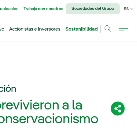
Sociedades del Grupo
unicación
Trabaja con nosotros
IDI
ES
vo
Accionistas e Inversores
Sostenibilidad
Buscar
ción
evivieron a la
Comparti
 conservacionismo