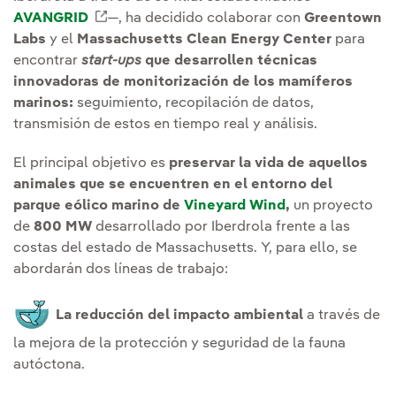
AVANGRID
Enlace externo, se abre en ventana nueva
—, ha decidido colaborar con
Greentown
Labs
y el
Massachusetts Clean Energy Center
para
encontrar
start-ups
que desarrollen técnicas
innovadoras de monitorización de los mamíferos
marinos:
seguimiento, recopilación de datos,
transmisión de estos en tiempo real y análisis.
El principal objetivo es
preservar la vida de aquellos
animales que se encuentren en el entorno del
parque eólico marino de
Vineyard Wind
,
un proyecto
de
800 MW
desarrollado por Iberdrola frente a las
costas del estado de Massachusetts. Y, para ello, se
abordarán dos líneas de trabajo:
La reducción del impacto ambiental
a través de
la mejora de la protección y seguridad de la fauna
autóctona.