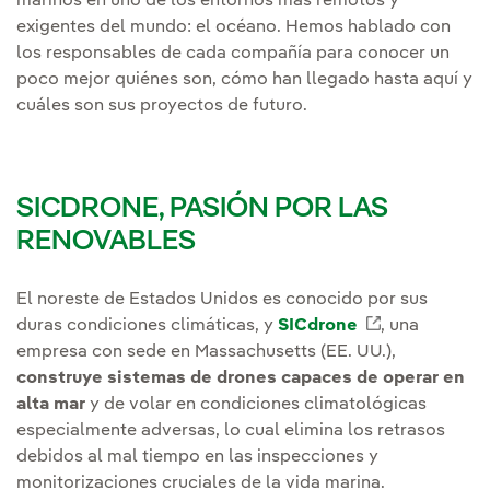
marinos en uno de los entornos más remotos y
exigentes del mundo: el océano. Hemos hablado con
los responsables de cada compañía para conocer un
poco mejor quiénes son, cómo han llegado hasta aquí y
cuáles son sus proyectos de futuro.
SICDRONE, PASIÓN POR LAS
RENOVABLES
El noreste de Estados Unidos es conocido por sus
duras condiciones climáticas, y
SICdrone
Enlace exter
, una
empresa con sede en Massachusetts (EE. UU.),
construye sistemas de drones capaces de operar en
alta mar
y de volar en condiciones climatológicas
especialmente adversas, lo cual elimina los retrasos
debidos al mal tiempo en las inspecciones y
monitorizaciones cruciales de la vida marina.