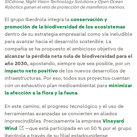
SICdrone, Night Vision Technology Solutions y Open Ocean
Robotics ganan el reto de protección de mamíferos marinos.
El grupo Iberdrola integra la
conservación y
promoción de la biodiversidad de los ecosistemas
dentro de su estrategia empresarial como vía ineludible
para avanzar hacia el desarrollo sostenible. La
compañía se ha propuesto el ambicioso objetivo de
alcanzar la pérdida neta nula de biodiversidad para el
año 2030,
apostando, siempre que sea posible, por un
impacto neto positivo
de los nuevos desarrollos de
infraestructuras. Por eso, todos sus proyectos cuentan
con un exhaustivo plan medioambiental para
minimizar
la afección a la flora y la fauna
.
En este camino, el progreso tecnológico y el uso de
herramientas avanzadas se convierten en aliados
imprescindibles. Precisamente la empresa
Vineyard
Wind
Enlace externo, se abre en ventana nueva.
—que está participada en un 50 % por el grupo
Iberdrola a través de su filial estadounidense