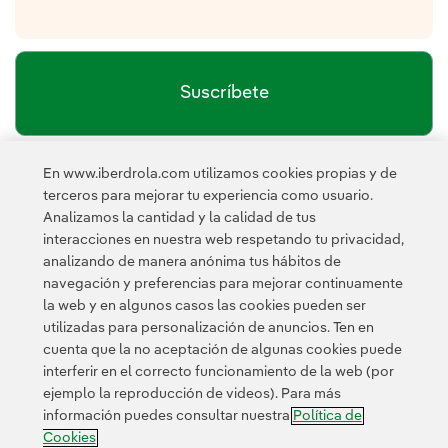
Suscríbete
En www.iberdrola.com utilizamos cookies propias y de
política de privacidad de la
He leído y acepto la
terceros para mejorar tu experiencia como usuario.
Newsletter
Enlace externo, se abre en ventana nueva.
Analizamos la cantidad y la calidad de tus
Esta página está protegida por reCAPTCHA y se aplican la
interacciones en nuestra web respetando tu privacidad,
Política de privacidad
Términos de servicio
y los
de Googl
analizando de manera anónima tus hábitos de
navegación y preferencias para mejorar continuamente
la web y en algunos casos las cookies pueden ser
utilizadas para personalización de anuncios. Ten en
cuenta que la no aceptación de algunas cookies puede
interferir en el correcto funcionamiento de la web (por
ejemplo la reproducción de videos). Para más
Contacta
Clientes
Política de Privacidad
Información legal
información puedes consultar nuestra
Política de
Política de cookies
Configuración de cookies
Accesibilidad
Cookies