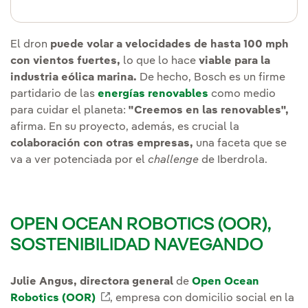
El dron
puede volar a velocidades de hasta 100 mph
con vientos fuertes,
lo que lo hace
viable para la
industria eólica marina.
De hecho, Bosch es un firme
partidario de las
energías renovables
como medio
para cuidar el planeta:
"Creemos en las renovables",
afirma. En su proyecto, además, es crucial la
colaboración con otras empresas,
una faceta que se
va a ver potenciada por el
challenge
de Iberdrola.
OPEN OCEAN ROBOTICS (OOR),
SOSTENIBILIDAD NAVEGANDO
Julie Angus, directora general
de
Open Ocean
Robotics (OOR)
Enlace externo, se abre en ventana 
, empresa con domicilio social en la