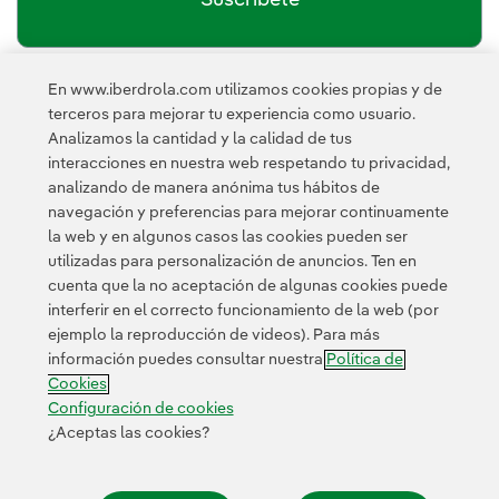
En www.iberdrola.com utilizamos cookies propias y de
política de privacidad de la
He leído y acepto la
terceros para mejorar tu experiencia como usuario.
Newsletter
Enlace externo, se abre en ventana nueva.
Analizamos la cantidad y la calidad de tus
Esta página está protegida por reCAPTCHA y se aplican la
interacciones en nuestra web respetando tu privacidad,
Política de privacidad
Términos de servicio
y los
de Googl
analizando de manera anónima tus hábitos de
navegación y preferencias para mejorar continuamente
la web y en algunos casos las cookies pueden ser
utilizadas para personalización de anuncios. Ten en
cuenta que la no aceptación de algunas cookies puede
interferir en el correcto funcionamiento de la web (por
ejemplo la reproducción de videos). Para más
Contacta
Clientes
Política de Privacidad
Información legal
información puedes consultar nuestra
Política de
Política de cookies
Configuración de cookies
Accesibilidad
Cookies
Canal de denuncias
Configuración de cookies
¿Aceptas las cookies?
© 2026 Iberdrola, S.A. Reservados todos los derechos.