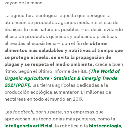
vayan de la mano.
La agricultura ecológica, aquella que persigue la
obtención de productos agrarios mediante el uso de
técnicas lo más naturales posibles —es decir, evitando
el uso de productos químicos y aplicando prácticas
alineadas al ecosistema— con el fin de
obtener
alimentos más saludables y nutritivos al tiempo que
se protege el suelo, se evita la propagación de
plagas y se respeta el medio ambiente,
crece a buen
ritmo. Según el último informe de FiBL
(
The World of
Organic Agriculture - Statistics & Emergig Trends
2021 [PDF]
Enlace externo, se abre en ventana nueva.
),
las tierras agrícolas dedicadas a la
producción ecológica aumentaron 1,1 millones de
hectáreas en todo el mundo en 2019.
Las
foodtech,
por su parte, son empresas que
aprovechan las tecnologías más punteras, como la
inteligencia artificial
, la robótica o la
biotecnología
,