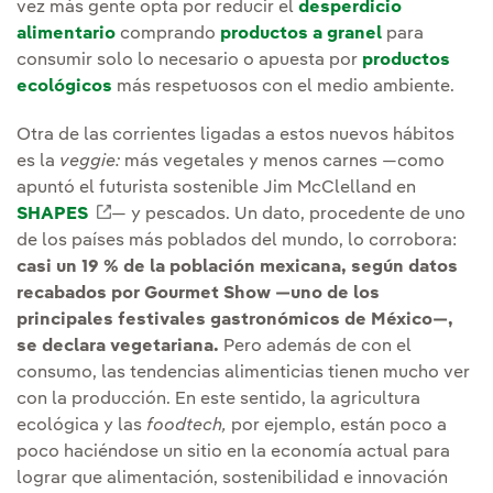
vez más gente opta por reducir el
desperdicio
alimentario
comprando
productos a granel
para
consumir solo lo necesario o apuesta por
productos
ecológicos
más respetuosos con el medio ambiente.
Otra de las corrientes ligadas a estos nuevos hábitos
es la
veggie:
más vegetales y menos carnes —como
apuntó el futurista sostenible Jim McClelland en
SHAPES
Enlace externo, se abre en ventana nueva.
— y pescados. Un dato, procedente de uno
de los países más poblados del mundo, lo corrobora:
casi un 19 % de la población mexicana, según datos
recabados por Gourmet Show —uno de los
principales festivales gastronómicos de México—,
se declara vegetariana.
Pero además de con el
consumo, las tendencias alimenticias tienen mucho ver
con la producción. En este sentido, la agricultura
ecológica y las
foodtech,
por ejemplo, están poco a
poco haciéndose un sitio en la economía actual para
lograr que alimentación, sostenibilidad e innovación