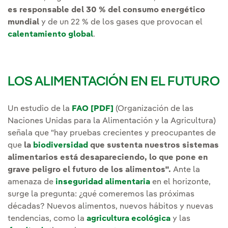
es responsable del 30 % del consumo energético
mundial
y de un 22 % de los gases que provocan el
calentamiento global
.
LOS ALIMENTACIÓN EN EL FUTURO
Un estudio de la
FAO [PDF]
Enlace externo, se abre en 
(Organización de las
Naciones Unidas para la Alimentación y la Agricultura)
señala que "hay pruebas crecientes y preocupantes de
que
la
biodiversidad
que sustenta nuestros sistemas
alimentarios está desapareciendo, lo que pone en
grave peligro el futuro de los alimentos".
Ante la
amenaza de
inseguridad alimentaria
en el horizonte,
surge la pregunta: ¿qué comeremos las próximas
décadas? Nuevos alimentos, nuevos hábitos y nuevas
tendencias, como la
agricultura ecológica
y las