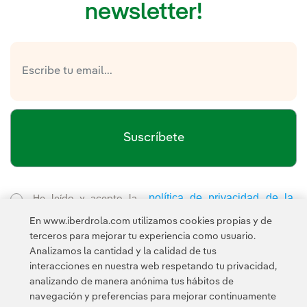
newsletter!
Suscríbete
política de privacidad de la
He leído y acepto la
Newsletter
Enlace externo, se abre en ventana nueva.
En www.iberdrola.com utilizamos cookies propias y de
Esta página está protegida por reCAPTCHA y se aplican la
terceros para mejorar tu experiencia como usuario.
Política de privacidad
Términos de servicio
y los
de Googl
Analizamos la cantidad y la calidad de tus
interacciones en nuestra web respetando tu privacidad,
analizando de manera anónima tus hábitos de
navegación y preferencias para mejorar continuamente