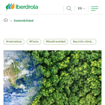
Pasar al contenido principal
IDIOMA ACTUA
ES
Buscar
Sostenibilidad
naturaleza
Foros
biodiversidad
acción climática