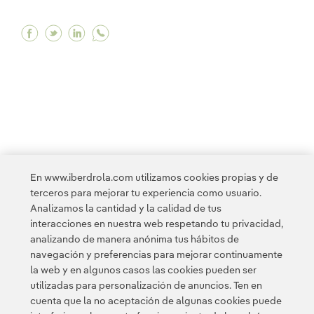
Facebook Comprometidos con la transparencia e
Twitter Comprometidos con la transparencia
Linkedin Comprometidos con la transpar
<
1
2
3
4
...
10
11
...
20
En www.iberdrola.com utilizamos cookies propias y de
terceros para mejorar tu experiencia como usuario.
21
...
30
31
...
34
>
Analizamos la cantidad y la calidad de tus
interacciones en nuestra web respetando tu privacidad,
analizando de manera anónima tus hábitos de
navegación y preferencias para mejorar continuamente
la web y en algunos casos las cookies pueden ser
utilizadas para personalización de anuncios. Ten en
cuenta que la no aceptación de algunas cookies puede
Contacta
Clientes
Política de Privacidad
Información legal