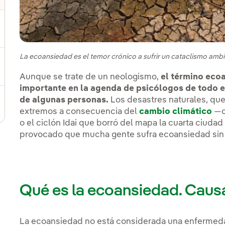
ernar el submenú para Cadena de valor sostenible
La ecoansiedad es el temor crónico a sufrir un cataclismo ambi
ernar el submenú para Gestión de sostenibilidad
Aunque se trate de un neologismo,
el término eco
importante en la agenda de psicólogos de todo el
de algunas personas.
Los desastres naturales, qu
extremos a consecuencia del
cambio climático
—co
o el ciclón Idai que borró del mapa la cuarta ciud
provocado que mucha gente sufra ecoansiedad sin s
Qué es la ecoansiedad. Caus
La ecoansiedad no está considerada una enfermedad