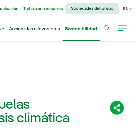
Sociedades del Grupo
unicación
Trabaja con nosotros
IDI
ES
vo
Accionistas e Inversores
Sostenibilidad
Buscar
uelas
Comparti
sis climática