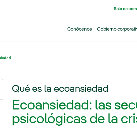
Pasar al contenido principal
Sala de com
Conócenos
Gobierno corporati
siedad
Qué es la ecoansiedad
ternar el submenú para Cambio climático
Ecoansiedad: las sec
ernar el submenú para Biodiversidad
psicológicas de la cri