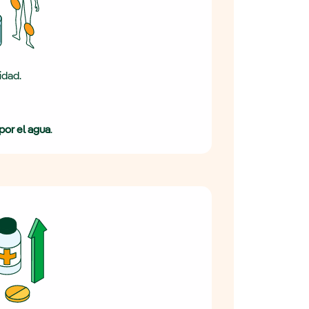
idad.
por el agua
.