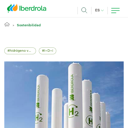
Pasar al contenido principal
IDIOMA ACTUA
ES
Buscar
Sostenibilidad
hidrógeno verde
I+D+i