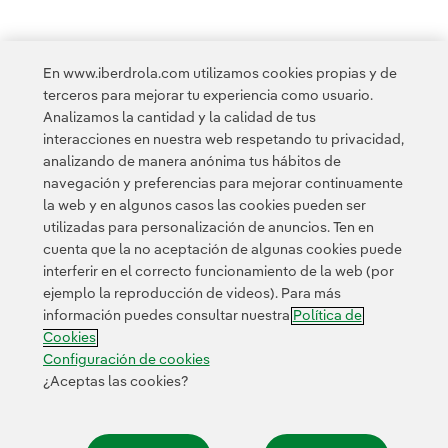
<
1
...
10
11
...
13
14
15
16
En www.iberdrola.com utilizamos cookies propias y de
terceros para mejorar tu experiencia como usuario.
17
...
20
21
...
30
31
...
34
>
Analizamos la cantidad y la calidad de tus
interacciones en nuestra web respetando tu privacidad,
analizando de manera anónima tus hábitos de
navegación y preferencias para mejorar continuamente
la web y en algunos casos las cookies pueden ser
utilizadas para personalización de anuncios. Ten en
cuenta que la no aceptación de algunas cookies puede
Contacta
Clientes
Política de Privacidad
Información legal
interferir en el correcto funcionamiento de la web (por
Transparencia en el uso de la IA
Política de cookies
ejemplo la reproducción de videos). Para más
información puedes consultar nuestra
Política de
Configuración de cookies
Accesibilidad
Canal de denuncias
Cookies
Configuración de cookies
¿Aceptas las cookies?
© 2026 Iberdrola, S.A. Reservados todos los derechos.