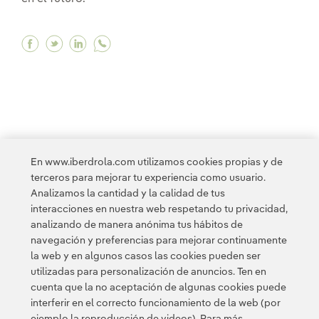
Facebook La inteligencia artificial: nacimiento
Twitter La inteligencia artificial: nacimien
Linkedin La inteligencia artificial: nac
<
1
2
3
4
5
6
...
10
11
...
En www.iberdrola.com utilizamos cookies propias y de
terceros para mejorar tu experiencia como usuario.
20
21
...
30
31
...
37
>
Analizamos la cantidad y la calidad de tus
interacciones en nuestra web respetando tu privacidad,
analizando de manera anónima tus hábitos de
navegación y preferencias para mejorar continuamente
la web y en algunos casos las cookies pueden ser
utilizadas para personalización de anuncios. Ten en
cuenta que la no aceptación de algunas cookies puede
Contacta
Clientes
Política de Privacidad
Información legal
interferir en el correcto funcionamiento de la web (por
Política de cookies
Configuración de cookies
Accesibilidad