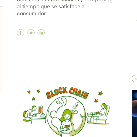
al tiempo que se satisface al
consumidor.
lternar el submenú para Innovación en nuestros negocio
Facebook Business Intelligence, o cómo inte
Twitter Business Intelligence, o cómo i
Linkedin Business Intelligence, o c
lternar el submenú para Programa de start-ups PERSEO
lternar el submenú para Centros de innovación