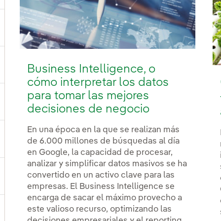
ternar el submenú para Generación
Business Intelligence, o
ernar el submenú para Productos y servicios
cómo interpretar los datos
para tomar las mejores
ternar el submenú para Dónde estamos
decisiones de negocio
En una época en la que se realizan más
de 6.000 millones de búsquedas al día
ernar el submenú para Plan Estratégico
en Google, la capacidad de procesar,
analizar y simplificar datos masivos se ha
convertido en un activo clave para las
ernar el submenú para Nuestro sector
empresas. El Business Intelligence se
encarga de sacar el máximo provecho a
este valioso recurso, optimizando las
decisiones empresariales y el reporting