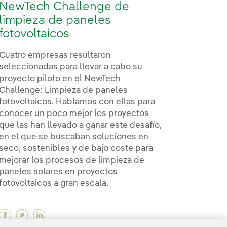
NewTech Challenge de
limpieza de paneles
fotovoltaicos
Cuatro empresas resultaron
seleccionadas para llevar a cabo su
proyecto piloto en el NewTech
Challenge: Limpieza de paneles
fotovoltaicos. Hablamos con ellas para
conocer un poco mejor los proyectos
que las han llevado a ganar este desafío,
en el que se buscaban soluciones en
seco, sostenibles y de bajo coste para
mejorar los procesos de limpieza de
paneles solares en proyectos
ran reto para conseguir un Internet para todos
 gran reto para conseguir un Internet para todos
b? El gran reto para conseguir un Internet para todos
fotovoltaicos a gran escala.
Facebook Conoce a los ganadores del NewTech Chal
Twitter Conoce a los ganadores del NewTech Ch
Linkedin Conoce a los ganadores del NewTe