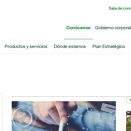
Pasar al contenido principal
Sala de com
Conócenos
Gobierno corpora
Productos y servicios
Dónde estamos
Plan Estratégico
ernar el submenú para Grupo Iberdrola
ternar el submenú para Redes