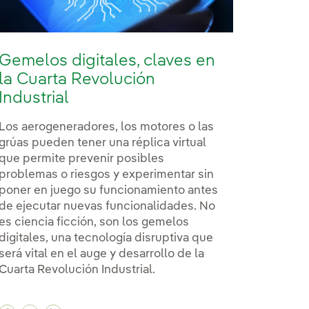
Gemelos digitales, claves en
la Cuarta Revolución
Industrial
Los aerogeneradores, los motores o las
grúas pueden tener una réplica virtual
que permite prevenir posibles
problemas o riesgos y experimentar sin
poner en juego su funcionamiento antes
de ejecutar nuevas funcionalidades. No
es ciencia ficción, son los gemelos
digitales, una tecnología disruptiva que
ómo nos va a afectar?
cómo nos va a afectar?
in' y cómo nos va a afectar?
será vital en el auge y desarrollo de la
Cuarta Revolución Industrial.