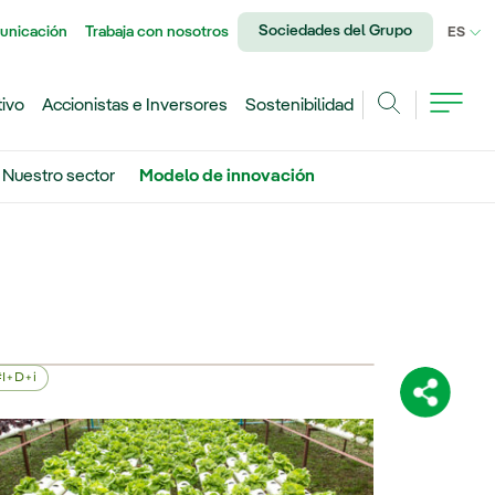
Sociedades del Grupo
unicación
Trabaja con nosotros
IDI
ES
tivo
Accionistas e Inversores
Sostenibilidad
Buscar
Nuestro sector
Modelo de innovación
I+D+i
Comparti